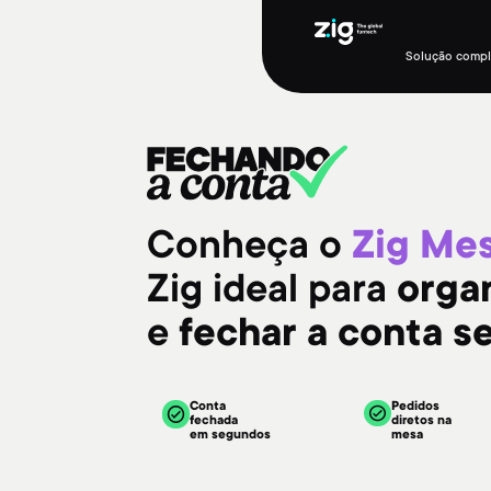
Solução compl
Conheça o
Zig Me
Zig ideal para
orga
e
fechar a conta s
Conta
Pedidos
fechada
diretos na
em segundos
mesa