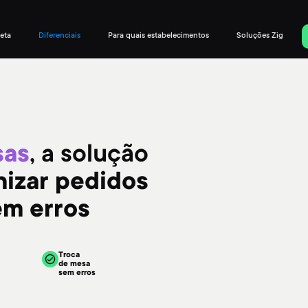
eta
Diferenciais
Para quais estabelecimentos
Soluções Zig
sas
, a solução
nizar pedidos
em erros
Troca
de mesa
sem erros