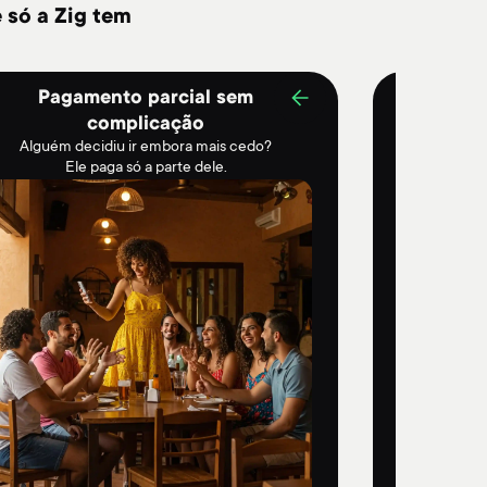
 só a Zig tem
Pagamento parcial sem
Flex
Opera
complicação
pagamen
Alguém decidiu ir embora mais cedo?
Ele paga só a parte dele.