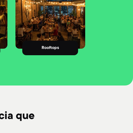
Rooftops
cia que