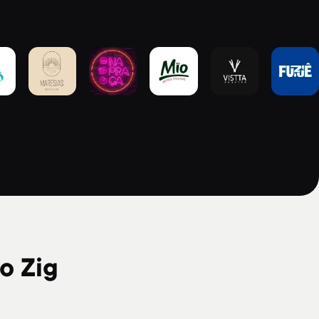
o Zig