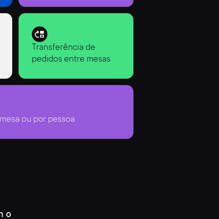
Transferência de
pedidos entre mesas
r mesa ou por pessoa
m o